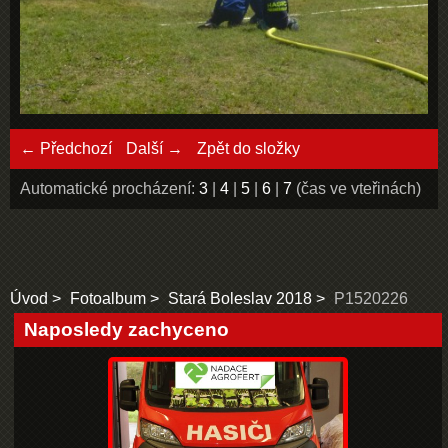
← Předchozí
Další →
Zpět do složky
Automatické procházení:
3
|
4
|
5
|
6
|
7
(čas ve vteřinách)
Úvod
Fotoalbum
Stará Boleslav 2018
P1520226
Naposledy zachyceno