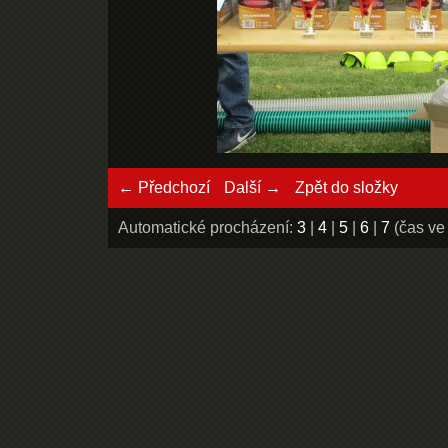
← Předchozí
Další →
Zpět do složky
Automatické procházení:
3
|
4
|
5
|
6
|
7
(čas ve 