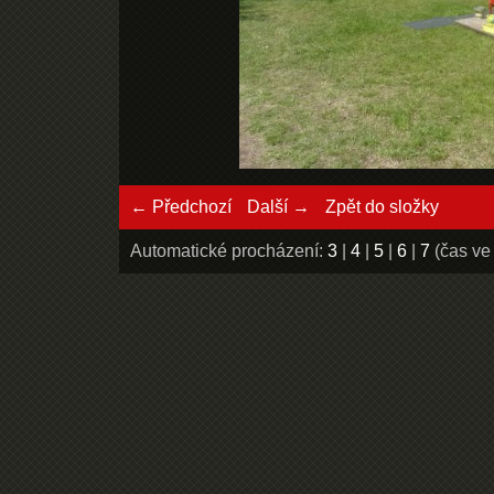
← Předchozí
Další →
Zpět do složky
Automatické procházení:
3
|
4
|
5
|
6
|
7
(čas ve 