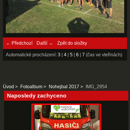
← Předchozí
Další →
Zpět do složky
Automatické procházení:
3
|
4
|
5
|
6
|
7
(čas ve vteřinách)
Úvod
Fotoalbum
Nohejbal 2017
IMG_2954
Naposledy zachyceno