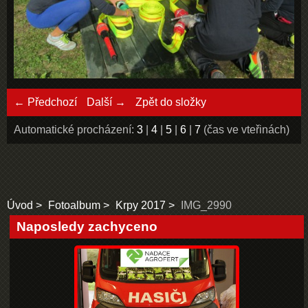
← Předchozí
Další →
Zpět do složky
Automatické procházení:
3
|
4
|
5
|
6
|
7
(čas ve vteřinách)
Úvod
Fotoalbum
Krpy 2017
IMG_2990
Naposledy zachyceno