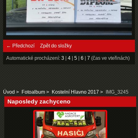
← Předchozí
Zpět do složky
Automatické procházení:
3
|
4
|
5
|
6
|
7
(čas ve vteřinách)
Úvod
Fotoalbum
Kostelní Hlavno 2017
IMG_3245
Naposledy zachyceno