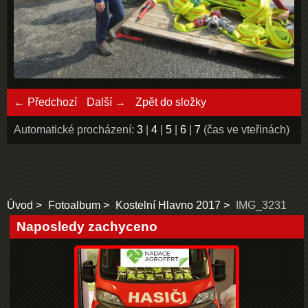
← Předchozí
Další →
Zpět do složky
Automatické procházení:
3
|
4
|
5
|
6
|
7
(čas ve vteřinách)
Úvod
Fotoalbum
Kostelní Hlavno 2017
IMG_3231
Naposledy zachyceno