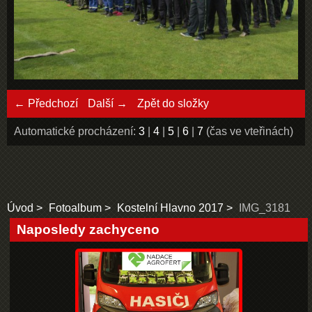
← Předchozí
Další →
Zpět do složky
Automatické procházení:
3
|
4
|
5
|
6
|
7
(čas ve vteřinách)
Úvod
Fotoalbum
Kostelní Hlavno 2017
IMG_3181
Naposledy zachyceno