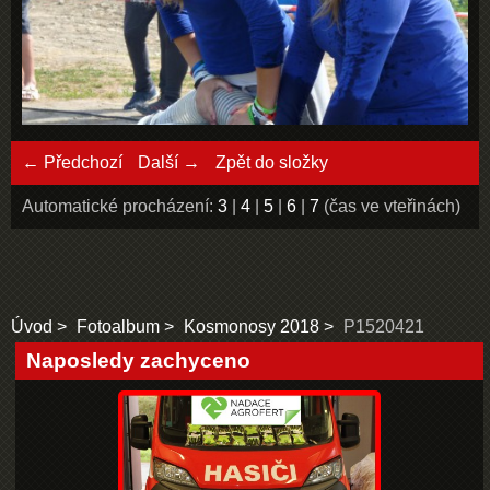
← Předchozí
Další →
Zpět do složky
Automatické procházení:
3
|
4
|
5
|
6
|
7
(čas ve vteřinách)
Úvod
Fotoalbum
Kosmonosy 2018
P1520421
Naposledy zachyceno