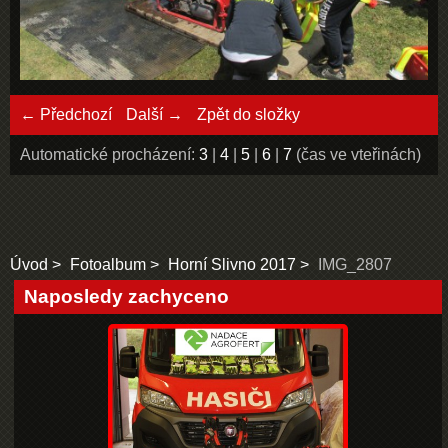
← Předchozí
Další →
Zpět do složky
Automatické procházení:
3
|
4
|
5
|
6
|
7
(čas ve vteřinách)
Úvod
Fotoalbum
Horní­ Slivno 2017
IMG_2807
Naposledy zachyceno