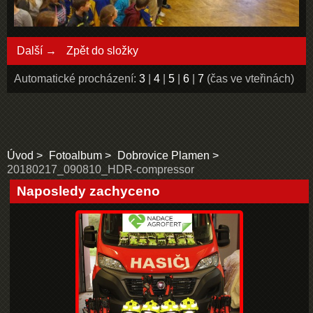
Další →
Zpět do složky
Automatické procházení:
3
|
4
|
5
|
6
|
7
(čas ve vteřinách)
Úvod
Fotoalbum
Dobrovice Plamen
20180217_090810_HDR-compressor
Naposledy zachyceno