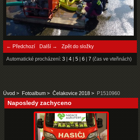
← Předchozí
Další →
Zpět do složky
Automatické procházení:
3
|
4
|
5
|
6
|
7
(čas ve vteřinách)
Úvod
Fotoalbum
Čelakovice 2018
P1510960
Naposledy zachyceno