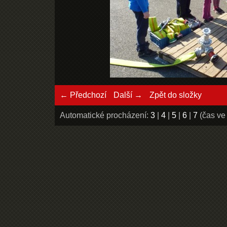
← Předchozí
Další →
Zpět do složky
Automatické procházení:
3
|
4
|
5
|
6
|
7
(čas ve 